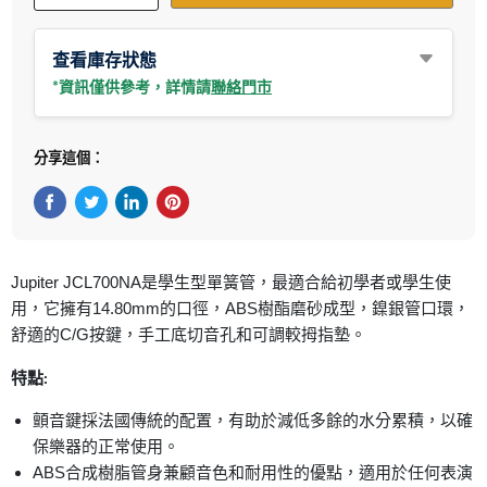
查看庫存狀態
*資訊僅供參考，詳情請
聯絡門市
分享這個：
在Facebook上分享
在Twitter轉推
在 LinkedIn 上分享
在 Pinterest 儲存Pin
Jupiter JCL700NA是學生型單簧管，最適合給初學者或學生使
用，它擁有14.80mm的口徑，ABS樹酯磨砂成型，鎳銀管口環，
舒適的C/G按鍵，手工底切音孔和可調較拇指墊。
特點:
顫音鍵採法國傳統的配置，有助於減低多餘的水分累積，以確
保樂器的正常使用。
ABS合成樹脂管身兼顧音色和耐用性的優點，適用於任何表演