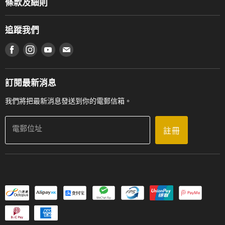
條款及細則
香港鋼琴/電子琴導師協會
通利工程
網上購物條款及細則
香港管弦樂導師協會
追蹤我們
登記保養
使用條款及細則
產品序號查詢
在 Facebook 上找到我們
在 Instagram 上找到我們
在 Youtube 上找到我們
在 電子郵件 上找到我們
私隱條款
工作機會
送貨條款及細則
門市地址
門市購買產品及服務
訂閱最新消息
聯絡我們
我們將把最新消息發送到你的電郵信箱。
電郵位址
註冊