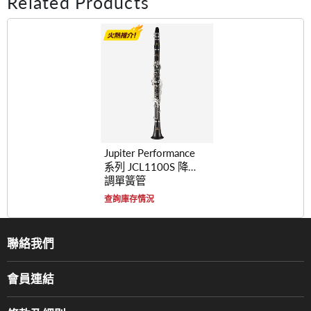
Related Products
Jupiter Performance
系列 JCL1100S 降B
調單簧管
查詢庫存情況
聯絡我們
關於我們
會員連結
產品品牌
Music For Life
服務部