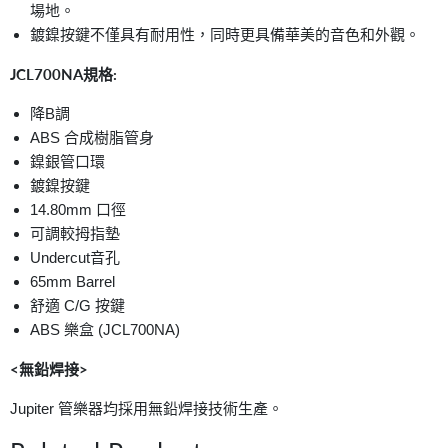
場地。
鍍鎳按鍵不僅具有耐用性，同時更具備華美的音色和外觀。
JCL700NA規格:
降B調
ABS 合成樹脂管身
鎳銀管口環
鍍鎳按鍵
14.80mm 口徑
可調較拇指墊
Undercut音孔
65mm Barrel
舒適 C/G 按鍵
ABS 樂盒 (JCL700NA)
<無鉛焊接>
Jupiter 管樂器均採用無鉛焊接技術生產。