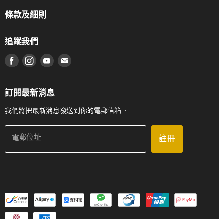
Music For Life
服務部
條款及細則
香港鋼琴/電子琴導師協會
通利工程
網上購物條款及細則
香港管弦樂導師協會
追蹤我們
登記保養
使用條款及細則
產品序號查詢
在 Facebook 上找到我們
在 Instagram 上找到我們
在 Youtube 上找到我們
在 電子郵件 上找到我們
私隱條款
工作機會
送貨條款及細則
門市地址
門市購買產品及服務
訂閱最新消息
聯絡我們
我們將把最新消息發送到你的電郵信箱。
電郵位址
註冊