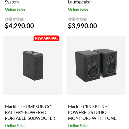
System
Loudspeaker
Online Sales
Online Sales
建議零售價
建議零售價
$4,290.00
$3,990.00
Mackie THUMPSUB GO
Mackie CR3.5BT 3.5"
BATTERY-POWERED
POWERED STUDIO
PORTABLE SUBWOOFER
MONITORS WITH TONE
CONTROL AND
Online Sales
Online Sales