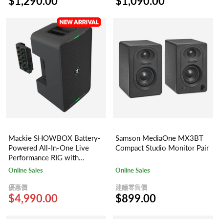
$1,290.00
$1,090.00
Mackie SHOWBOX Battery-
Samson MediaOne MX3BT
Powered All-In-One Live
Compact Studio Monitor Pair
Performance RIG with
Breakaway MIX Control
Online Sales
Online Sales
優惠價
建議零售價
$4,990.00
$899.00