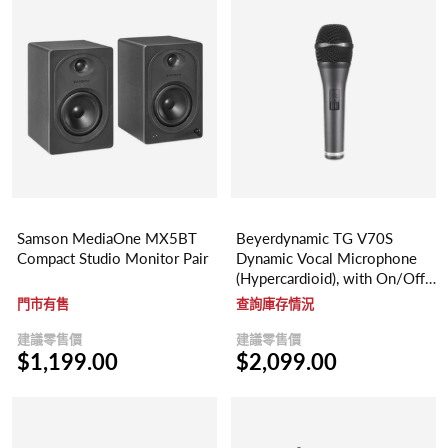
Samson MediaOne MX5BT
Beyerdynamic TG V70S
Compact Studio Monitor Pair
Dynamic Vocal Microphone
(Hypercardioid), with On/Off
switch
門市有售
查詢庫存情況
建議零售價
建議零售價
$1,199.00
$2,099.00