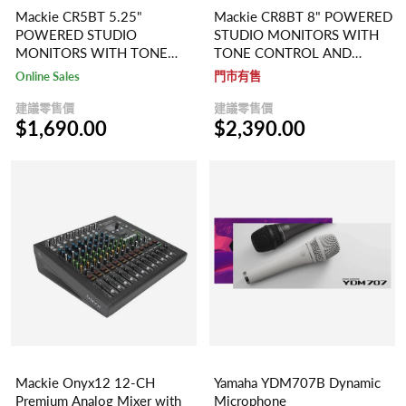
Mackie CR5BT 5.25"
Mackie CR8BT 8" POWERED
POWERED STUDIO
STUDIO MONITORS WITH
MONITORS WITH TONE
TONE CONTROL AND
CONTROL AND
BLUETOOTH®
Online Sales
門市有售
BLUETOOTH®
建議零售價
建議零售價
$1,690.00
$2,390.00
Mackie Onyx12 12-CH
Yamaha YDM707B Dynamic
Premium Analog Mixer with
Microphone