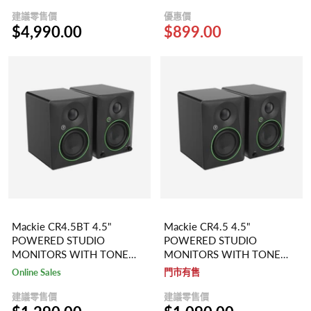
BLUETOOTH®
建議零售價
優惠價
$4,990.00
$899.00
Mackie CR4.5BT 4.5"
Mackie CR4.5 4.5"
POWERED STUDIO
POWERED STUDIO
MONITORS WITH TONE
MONITORS WITH TONE
CONTROL AND
CONTROL
Online Sales
門市有售
BLUETOOTH®
建議零售價
建議零售價