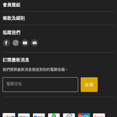
關於我們
會員連結
產品品牌
Music For Life
服務部
條款及細則
香港鋼琴/電子琴導師協會
通利工程
網上購物條款及細則
香港管弦樂導師協會
追蹤我們
登記保養
使用條款及細則
產品序號查詢
在 Facebook 上找到我們
在 Instagram 上找到我們
在 Youtube 上找到我們
在 電子郵件 上找到我們
私隱條款
工作機會
送貨條款及細則
門市地址
門市購買產品及服務
訂閱最新消息
聯絡我們
我們將把最新消息發送到你的電郵信箱。
電郵位址
註冊