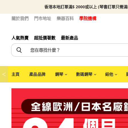
香港本地訂單滿$ 2000或以上 (琴書訂單只需滿
關於我們
門市地址
樂器百科
學院機構
人氣熱賣
超抵價著數
最新產品
＜
主頁
產品品牌
鋼琴
數碼鋼琴
結他