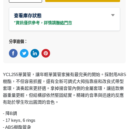
查看庫存狀態
*資訊僅供參考，詳情請
聯絡門市
分享這個：
在Facebook上分享
在Twitter轉推
在 LinkedIn 上分享
在 Pinterest 儲存Pin
YCL255單簧管，讓年輕單簧管家擁有最完美的開始。採耐用ABS
樹酯，不但容易抓握，還有全新可調式大拇指靠座和改良式帶型
套環，演奏起來更舒適。拿掉揚音管內側的金屬套環，讓這款樂
器重量更輕，但結構卻依然堅固結實。精確的音準與迅速的反應
有助於學生吹出圓潤的音色。
- 降B調
- 17 keys, 6 rings
- ABS樹酯管身