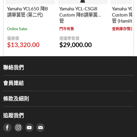
Yamaha YCL650 降B
Yamaha YCL-CSGIII
Yamaha YCL
調單簧管 (第二代)
Custom 降B調單簧
Custom 
管
管 (Hamilt
鍵)
Online Sales
門市有售
查詢庫存情況
優惠價
建議零售價
$13,320.00
$29,000.00
聯絡我們
關於我們
會員連結
產品品牌
Music For Life
服務部
條款及細則
香港鋼琴/電子琴導師協會
通利工程
網上購物條款及細則
香港管弦樂導師協會
追蹤我們
登記保養
使用條款及細則
產品序號查詢
在 Facebook 上找到我們
在 Instagram 上找到我們
在 Youtube 上找到我們
在 電子郵件 上找到我們
私隱條款
工作機會