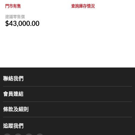
門市有售
查詢庫存情況
建議零售價
$43,000.00
聯絡我們
關於我們
會員連結
產品品牌
Music For Life
服務部
條款及細則
香港鋼琴/電子琴導師協會
通利工程
網上購物條款及細則
香港管弦樂導師協會
追蹤我們
登記保養
使用條款及細則
產品序號查詢