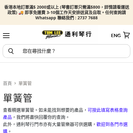
香港本地訂單滿$ 2000或以上 (琴書訂單只需滿$800，詳情請看
運送
政策) 🚚 即享免運費 3-10個工作天安排送貨及自取。任何查詢請
Whatsapp 聯絡我們 : 2737 7688
ENG
選單
檢視
首頁
單簧管
單簧管
查看精選單簧管。如未能找到想要的產品，
可按此填寫表格查詢
產品
，我們將盡快回覆你的查詢。
此外，通利琴行門市亦有大量管樂器可供選購，
歡迎到各門市選
購
。