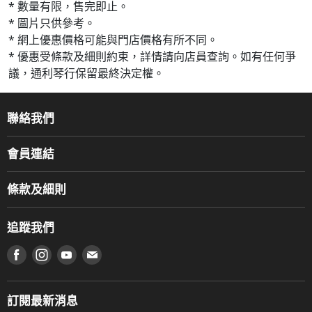
* 數量有限，售完即止。
* 圖片只供參考。
* 網上優惠價格可能與門店價格有所不同。
* 優惠受條款及細則約束，詳情請向店員查詢。如有任何爭
議，通利琴行保留最終決定權。
聯絡我們
關於我們
會員連結
產品品牌
Music For Life
服務部
條款及細則
香港鋼琴/電子琴導師協會
通利工程
網上購物條款及細則
香港管弦樂導師協會
追蹤我們
登記保養
使用條款及細則
產品序號查詢
在 Facebook 上找到我們
在 Instagram 上找到我們
在 Youtube 上找到我們
在 電子郵件 上找到我們
私隱條款
工作機會
送貨條款及細則
門市地址
門市購買產品及服務
訂閱最新消息
聯絡我們