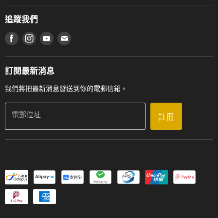
香港鋼琴/電子琴導師協會
通利工程
網上購物條款及細則
香港管弦樂導師協會
追蹤我們
登記保養
使用條款及細則
產品序號查詢
在 Facebook 上找到我們
在 Instagram 上找到我們
在 Youtube 上找到我們
在 電子郵件 上找到我們
私隱條款
工作機會
送貨條款及細則
門市地址
門市購買產品及服務
訂閱最新消息
聯絡我們
我們將把最新消息發送到你的電郵信箱。
電郵位址
註冊