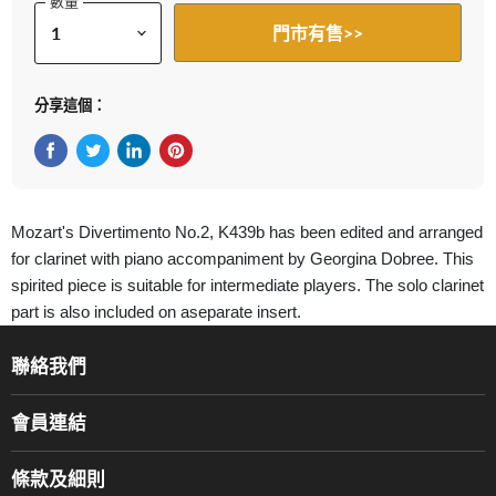
數量
門市有售>>
分享這個：
在Facebook上分享
在Twitter轉推
在 LinkedIn 上分享
在 Pinterest 儲存Pin
Mozart's Divertimento No.2, K439b has been edited and arranged
for clarinet with piano accompaniment by Georgina Dobree. This
spirited piece is suitable for intermediate players. The solo clarinet
part is also included on aseparate insert.
聯絡我們
關於我們
會員連結
產品品牌
Music For Life
服務部
條款及細則