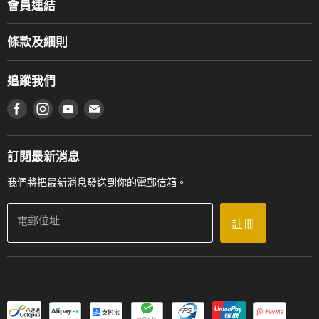
會員連結
產品品牌
Music For Life
服務部
條款及細則
香港鋼琴/電子琴導師協會
通利工程
網上購物條款及細則
香港管弦樂導師協會
追蹤我們
登記保養
使用條款及細則
產品序號查詢
在 Facebook 上找到我們
在 Instagram 上找到我們
在 Youtube 上找到我們
在 電子郵件 上找到我們
私隱條款
工作機會
送貨條款及細則
門市地址
門市購買產品及服務
訂閱最新消息
聯絡我們
我們將把最新消息發送到你的電郵信箱。
電郵位址
註冊