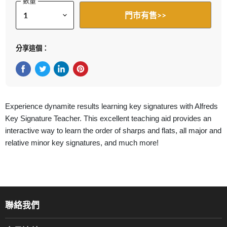
數量
門市有售>>
分享這個：
在Facebook上分享
在Twitter轉推
在 LinkedIn 上分享
在 Pinterest 儲存Pin
Experience dynamite results learning key signatures with Alfreds
Key Signature Teacher. This excellent teaching aid provides an
interactive way to learn the order of sharps and flats, all major and
relative minor key signatures, and much more!
聯絡我們
關於我們