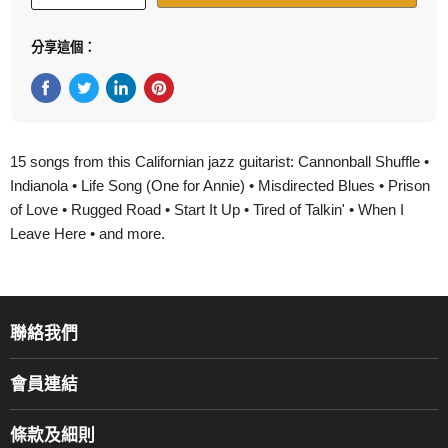
分享這個：
在Facebook上分享
在Twitter轉推
在 LinkedIn 上分享
在 Pinterest 儲存Pin
15 songs from this Californian jazz guitarist: Cannonball Shuffle •
Indianola • Life Song (One for Annie) • Misdirected Blues • Prison
of Love • Rugged Road • Start It Up • Tired of Talkin' • When I
Leave Here • and more.
聯絡我們
關於我們
會員連結
產品品牌
Music For Life
服務部
條款及細則