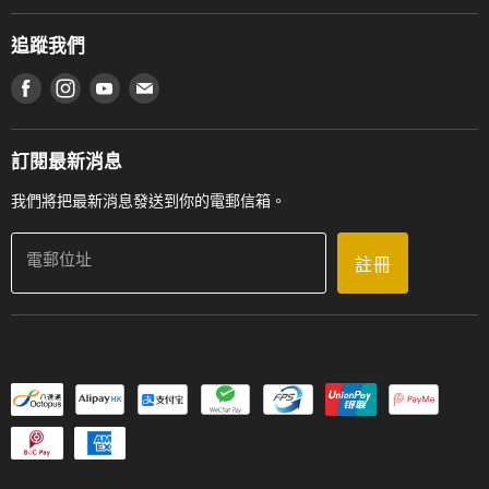
香港鋼琴/電子琴導師協會
通利工程
網上購物條款及細則
香港管弦樂導師協會
追蹤我們
登記保養
使用條款及細則
產品序號查詢
在 Facebook 上找到我們
在 Instagram 上找到我們
在 Youtube 上找到我們
在 電子郵件 上找到我們
私隱條款
工作機會
送貨條款及細則
門市地址
門市購買產品及服務
訂閱最新消息
聯絡我們
我們將把最新消息發送到你的電郵信箱。
電郵位址
註冊