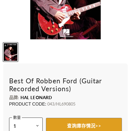
Best Of Robben Ford (Guitar
Recorded Versions)
品牌:
HAL LEONARD
PRODUCT CODE:
043/HL690805
數量
查詢庫存情況>>