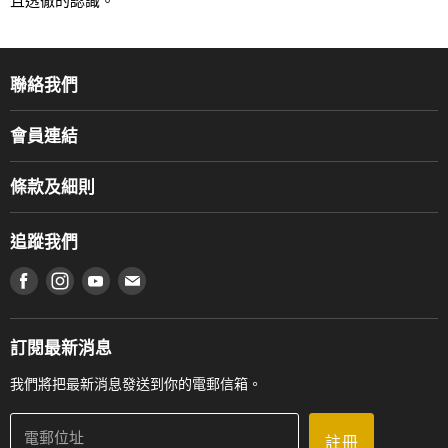
且透徹的認識。
聯絡我們
關於我們
會員連結
產品品牌
Music For Life
服務部
條款及細則
香港鋼琴/電子琴導師協會
通利工程
網上購物條款及細則
香港管弦樂導師協會
追蹤我們
登記保養
使用條款及細則
產品序號查詢
在 Facebook 上找到我們
在 Instagram 上找到我們
在 Youtube 上找到我們
在 電子郵件 上找到我們
私隱條款
工作機會
送貨條款及細則
門市地址
門市購買產品及服務
訂閱最新消息
聯絡我們
我們將把最新消息發送到你的電郵信箱。
電郵位址
註冊