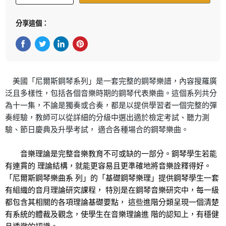
分享這個：
在Facebook上分享
在Twitter轉推
在 LinkedIn 上分享
在 Pinterest 儲存Pin
美國「尼爾斯鋼琴系列」是一套完整的鋼琴樂譜，內容搜羅廣
泛且多樣性，包括
各個音樂時期的鋼琴代表樂曲。這個系列共分
為十一集，不論是獨奏或合奏，都
是以提供學習者一個完整的彈
奏經驗，教師可以從詳細的分級中選出適於檢定考
試、聽力測
驗、節日慶典及升學考試， 適合各種場合的鋼琴樂曲。
音樂理論是完整音樂教育不可或缺的一部分。鋼琴學生若能
有連貫的 理論結構，就能更容易且更準確地將音樂詮釋得好。
「尼爾斯鋼琴樂曲系 列」的「基礎鋼琴樂理」提供鋼琴學生一套
有組織的音月理論研究課程， 特別是在鋼琴音樂研究中，每一級
都包含其相關的各項理論基礎要點， 這些進階分類呈現一個清楚
有系統的體裁及觀念，使學生在音樂理論進 階的認知上，有穩健