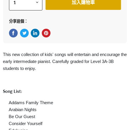
加入購物車
分享這個：
在Facebook上分享
在Twitter轉推
在 LinkedIn 上分享
在 Pinterest 儲存Pin
This new collection of kids' songs will entertain and encourage the
early intermediate pianist. Carefully graded for Level 3A-3B
students to enjoy.
Song List:
Addams Family Theme
Arabian Nights
Be Our Guest
Consider Yourself