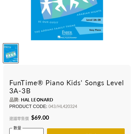
FunTime® Piano Kids' Songs Level
3A-3B
品牌:
HAL LEONARD
PRODUCT CODE:
043/HL420324
$69.00
建議零售價
數量