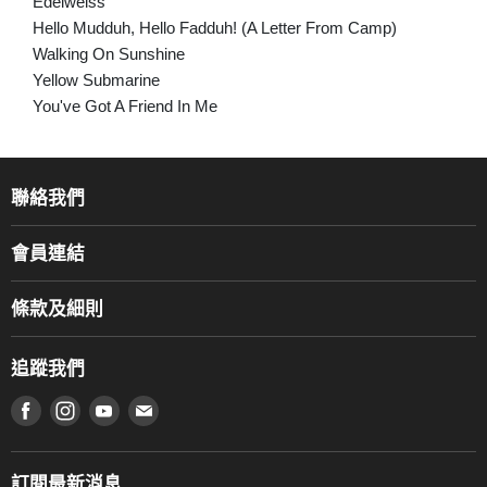
Edelweiss
Hello Mudduh, Hello Fadduh! (A Letter From Camp)
Walking On Sunshine
Yellow Submarine
You've Got A Friend In Me
聯絡我們
關於我們
會員連結
產品品牌
Music For Life
服務部
條款及細則
香港鋼琴/電子琴導師協會
通利工程
網上購物條款及細則
香港管弦樂導師協會
追蹤我們
登記保養
使用條款及細則
產品序號查詢
在 Facebook 上找到我們
在 Instagram 上找到我們
在 Youtube 上找到我們
在 電子郵件 上找到我們
私隱條款
工作機會
送貨條款及細則
門市地址
門市購買產品及服務
訂閱最新消息