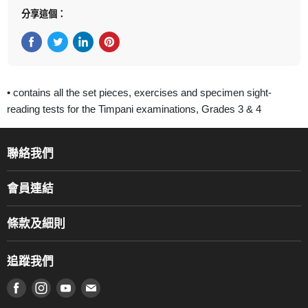
分享這個：
在Facebook上分享
在Twitter轉推
在 LinkedIn 上分享
在 Pinterest 儲存Pin
• contains all the set pieces, exercises and specimen sight-
reading tests for the Timpani examinations, Grades 3 & 4
聯絡我們
關於我們
會員連結
產品品牌
Music For Life
服務部
條款及細則
香港鋼琴/電子琴導師協會
通利工程
網上購物條款及細則
香港管弦樂導師協會
追蹤我們
登記保養
使用條款及細則
產品序號查詢
在 Facebook 上找到我們
在 Instagram 上找到我們
在 Youtube 上找到我們
在 電子郵件 上找到我們
私隱條款
工作機會