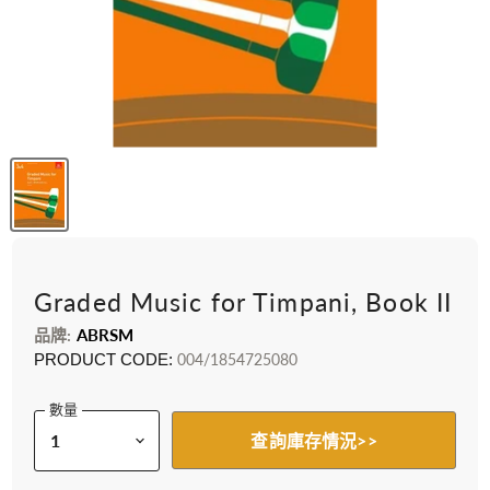
Graded Music for Timpani, Book II
品牌:
ABRSM
PRODUCT CODE:
004/1854725080
數量
查詢庫存情況>>