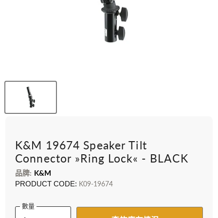
K&M 19674 Speaker Tilt
Connector »Ring Lock« - BLACK
品牌:
K&M
PRODUCT CODE:
K09-19674
數量