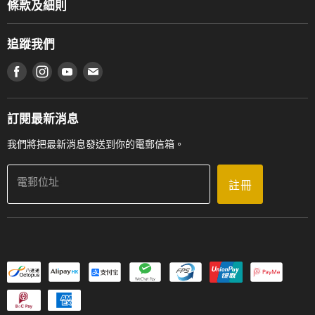
服務部
條款及細則
香港鋼琴/電子琴導師協會
通利工程
網上購物條款及細則
香港管弦樂導師協會
追蹤我們
登記保養
使用條款及細則
產品序號查詢
在 Facebook 上找到我們
在 Instagram 上找到我們
在 Youtube 上找到我們
在 電子郵件 上找到我們
私隱條款
工作機會
送貨條款及細則
門市地址
門市購買產品及服務
訂閱最新消息
聯絡我們
我們將把最新消息發送到你的電郵信箱。
電郵位址
註冊