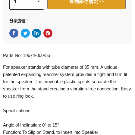
查詢庫存情況>>
分享這個：
在Facebook上分享
在Twitter轉推
在 LinkedIn 上分享
在 Pinterest 儲存Pin
Parts No: 19674-000-55
For speaker stands with tube diameter of 35 mm. A unique
patented expanding mandrel system provides a tight and firm fit
for the speaker. The moveable plastic splints separate the
speaker from the stand creating a vibration-free connection. Easy
to use ring lock.
Specifications
Angle of Inclination: 0° to 15°
Function: To Slip on Stand, to Insert into Speaker