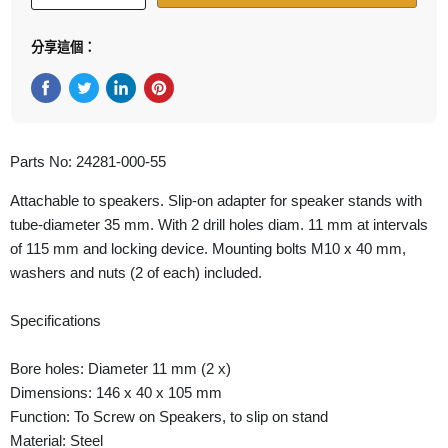
分享這個：
在Facebook上分享
在Twitter轉推
在 LinkedIn 上分享
在 Pinterest 儲存Pin
Parts No: 24281-000-55
Attachable to speakers. Slip-on adapter for speaker stands with
tube-diameter 35 mm. With 2 drill holes diam. 11 mm at intervals
of 115 mm and locking device. Mounting bolts M10 x 40 mm,
washers and nuts (2 of each) included.
Specifications
Bore holes: Diameter 11 mm (2 x)
Dimensions: 146 x 40 x 105 mm
Function: To Screw on Speakers, to slip on stand
Material: Steel