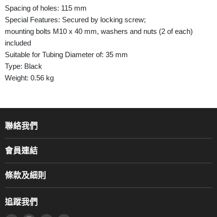
Spacing of holes: 115 mm
Special Features: Secured by locking screw;
mounting bolts M10 x 40 mm, washers and nuts (2 of each)
included
Suitable for Tubing Diameter of: 35 mm
Type: Black
Weight: 0.56 kg
聯絡我們
關於我們
會員連結
產品品牌
Music For Life
服務部
條款及細則
香港鋼琴/電子琴導師協會
通利工程
網上購物條款及細則
香港管弦樂導師協會
追蹤我們
登記保養
使用條款及細則
產品序號查詢