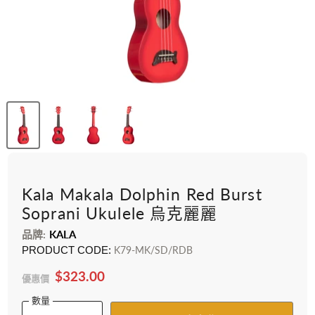
Kala Makala Dolphin Red Burst
Soprani Ukulele 烏克麗麗
品牌:
KALA
PRODUCT CODE:
K79-MK/SD/RDB
$323.00
優惠價
數量