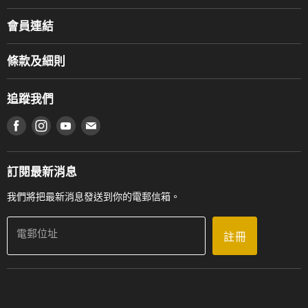
關於我們
會員連結
產品品牌
Music For Life
服務部
條款及細則
香港鋼琴/電子琴導師協會
通利工程
網上購物條款及細則
香港管弦樂導師協會
追蹤我們
登記保養
使用條款及細則
產品序號查詢
在 Facebook 上找到我們
在 Instagram 上找到我們
在 Youtube 上找到我們
在 電子郵件 上找到我們
私隱條款
工作機會
送貨條款及細則
門市地址
門市購買產品及服務
訂閱最新消息
聯絡我們
我們將把最新消息發送到你的電郵信箱。
電郵位址
註冊