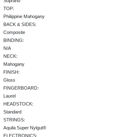
Soprano
TOP:
Philippine Mahogany
BACK & SIDES:
Composite
BINDING:
N/A
NECK:
Mahogany
FINISH:
Gloss
FINGERBOARD:
Laurel
HEADSTOCK:
Standard
STRINGS:
Aquila Super Nylgut®
ELECTRONICS: