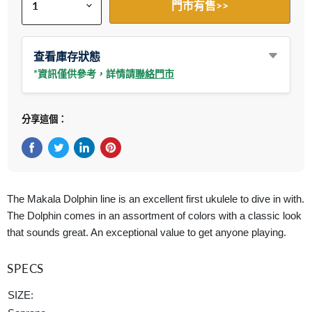
門市有售>>
查看庫存狀態
*資訊僅供參考，詳情請
聯絡門市
分享這個：
在Facebook上分享
在Twitter轉推
在 LinkedIn 上分享
在 Pinterest 儲存Pin
The Makala Dolphin line is an excellent first ukulele to dive in with.
The Dolphin comes in an assortment of colors with a classic look
that sounds great. An exceptional value to get anyone playing.
SPECS
SIZE: