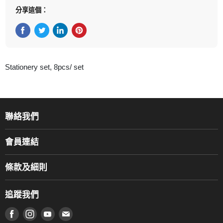
分享這個：
在Facebook上分享
在Twitter轉推
在 LinkedIn 上分享
在 Pinterest 儲存Pin
Stationery set, 8pcs/ set
聯絡我們
關於我們
會員連結
產品品牌
Music For Life
服務部
條款及細則
香港鋼琴/電子琴導師協會
通利工程
網上購物條款及細則
香港管弦樂導師協會
追蹤我們
登記保養
使用條款及細則
產品序號查詢
在 Facebook 上找到我們
在 Instagram 上找到我們
在 Youtube 上找到我們
在 電子郵件 上找到我們
私隱條款