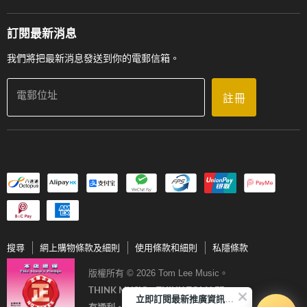
工作機會
送貨條款及細則
門市地址
門市購買產品及服務
訂閱最新消息
聯絡我們
我們將把最新消息發送到你的電郵信箱。
電郵位址
註冊
搜尋
網上購物條款及細則
使用條款和細則
私隱條款
版權所有 © 2026 Tom Lee Music。
THINK MUSIC．THINK TOM LEE
立即訂閱最新推廣資訊Subscribe me!
有通利‧音樂更完美