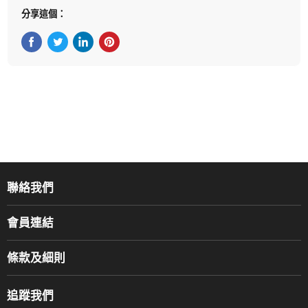
分享這個：
在Facebook上分享
在Twitter轉推
在 LinkedIn 上分享
在 Pinterest 儲存Pin
聯絡我們
關於我們
會員連結
產品品牌
Music For Life
服務部
條款及細則
香港鋼琴/電子琴導師協會
通利工程
網上購物條款及細則
香港管弦樂導師協會
追蹤我們
登記保養
使用條款及細則