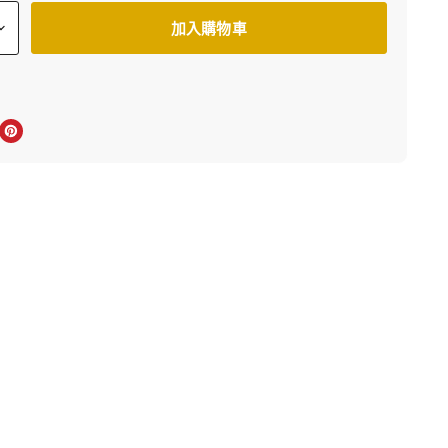
加入購物車
上分享
r轉推
inkedIn 上分享
在 Pinterest 儲存Pin