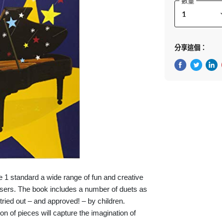
數量
分享這個：
在Facebook
在Twitte
在 L
e 1 standard a wide range of fun and creative
ers. The book includes a number of duets as
 tried out – and approved! – by children.
tion of pieces will capture the imagination of