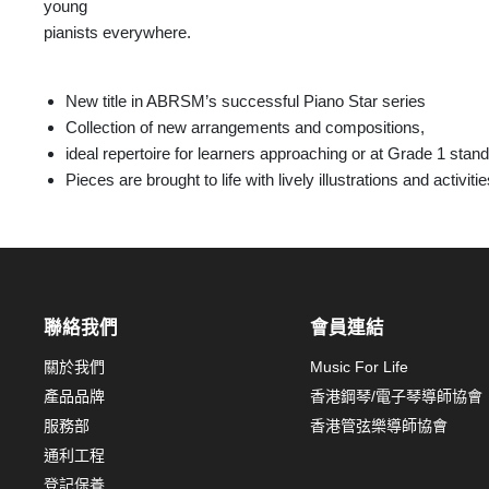
young
pianists everywhere.
New title in ABRSM’s successful Piano Star series
Collection of new arrangements and compositions,
ideal repertoire for learners approaching or at Grade 1 stan
Pieces are brought to life with lively illustrations and activiti
聯絡我們
會員連結
關於我們
Music For Life
產品品牌
香港鋼琴/電子琴導師協會
服務部
香港管弦樂導師協會
通利工程
登記保養