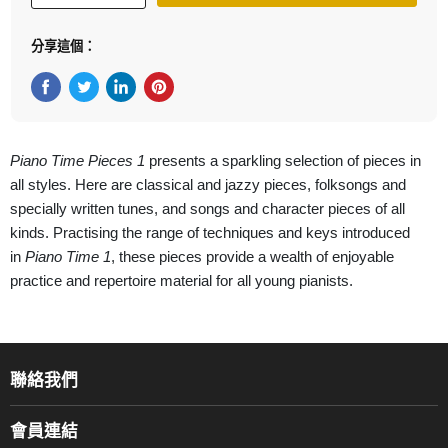
分享這個：
在Facebook上分享
在Twitter轉推
在 LinkedIn 上分享
在 Pinterest 儲存Pin
Piano Time Pieces 1
presents a sparkling selection of pieces in
all styles. Here are classical and jazzy pieces, folksongs and
specially written tunes, and songs and character pieces of all
kinds. Practising the range of techniques and keys introduced
in
Piano Time 1
, these pieces provide a wealth of enjoyable
practice and repertoire material for all young pianists.
聯絡我們
關於我們
會員連結
產品品牌