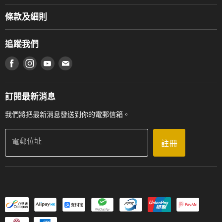
Music For Life
服務部
條款及細則
香港鋼琴/電子琴導師協會
通利工程
網上購物條款及細則
香港管弦樂導師協會
追蹤我們
登記保養
使用條款及細則
產品序號查詢
在 Facebook 上找到我們
在 Instagram 上找到我們
在 Youtube 上找到我們
在 電子郵件 上找到我們
私隱條款
工作機會
送貨條款及細則
門市地址
門市購買產品及服務
訂閱最新消息
聯絡我們
我們將把最新消息發送到你的電郵信箱。
電郵位址
註冊