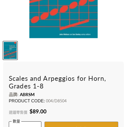
Scales and Arpeggios for Horn,
Grades 1-8
品牌:
ABRSM
PRODUCT CODE:
004/D8504
$89.00
建議零售價
數量