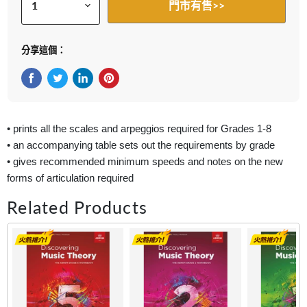
門市有售>>
分享這個：
在Facebook上分享
在Twitter轉推
在 LinkedIn 上分享
在 Pinterest 儲存Pin
• prints all the scales and arpeggios required for Grades 1-8
• an accompanying table sets out the requirements by grade
• gives recommended minimum speeds and notes on the new
forms of articulation required
Related Products