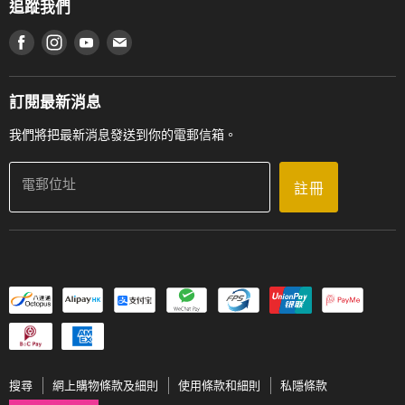
追蹤我們
登記保養
使用條款及細則
產品序號查詢
在 Facebook 上找到我們
在 Instagram 上找到我們
在 Youtube 上找到我們
在 電子郵件 上找到我們
私隱條款
工作機會
送貨條款及細則
門市地址
門市購買產品及服務
訂閱最新消息
聯絡我們
我們將把最新消息發送到你的電郵信箱。
電郵位址
註冊
搜尋
網上購物條款及細則
使用條款和細則
私隱條款