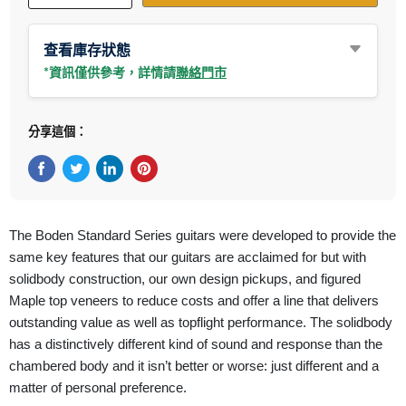
查看庫存狀態
*資訊僅供參考，詳情請
聯絡門市
分享這個：
在Facebook上分享
在Twitter轉推
在 LinkedIn 上分享
在 Pinterest 儲存Pin
The Boden Standard Series guitars were developed to provide the
same key features that our guitars are acclaimed for but with
solidbody construction, our own design pickups, and figured
Maple top veneers to reduce costs and offer a line that delivers
outstanding value as well as topflight performance. The solidbody
has a distinctively different kind of sound and response than the
chambered body and it isn’t better or worse: just different and a
matter of personal preference.