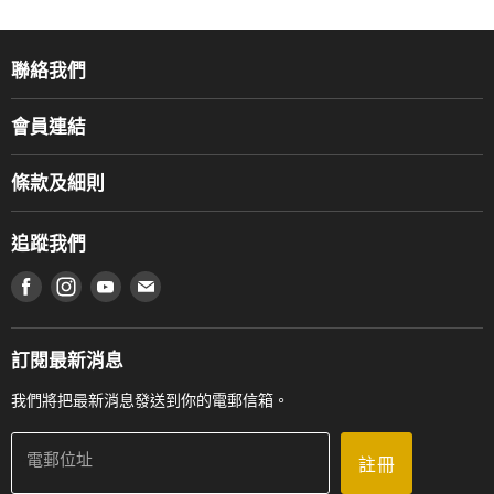
聯絡我們
關於我們
會員連結
產品品牌
Music For Life
服務部
條款及細則
香港鋼琴/電子琴導師協會
通利工程
網上購物條款及細則
香港管弦樂導師協會
追蹤我們
登記保養
使用條款及細則
產品序號查詢
在 Facebook 上找到我們
在 Instagram 上找到我們
在 Youtube 上找到我們
在 電子郵件 上找到我們
私隱條款
工作機會
送貨條款及細則
門市地址
門市購買產品及服務
訂閱最新消息
聯絡我們
我們將把最新消息發送到你的電郵信箱。
電郵位址
註冊