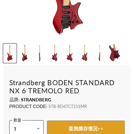
Strandberg BODEN STANDARD
NX 6 TREMOLO RED
品牌:
STRANDBERG
PRODUCT CODE:
STB-BD6TCT21SMR
數量
查詢庫存情況>>