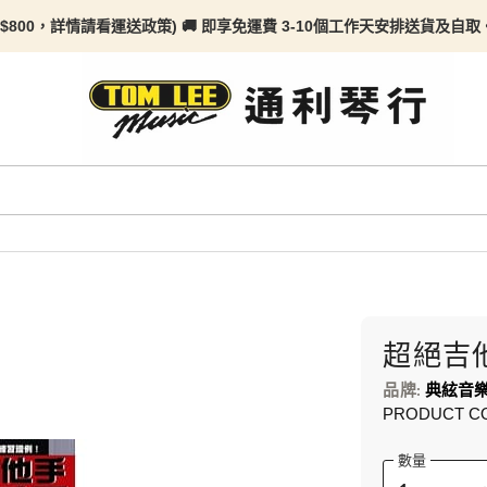
$800，詳情請看
運送政策) 🚚 即享免運費 3-10個工作天安排送貨及自取。任何
超絕吉
品牌:
典絃音
PRODUCT C
數量