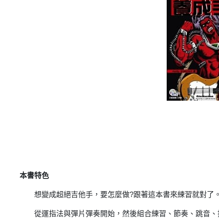
本書特色
想變成超絕吉他手，要怎麼做?跟著這本書來練習就對了
從運指法與彈片彈奏開始，然後組合練習、節奏、跳音、掃