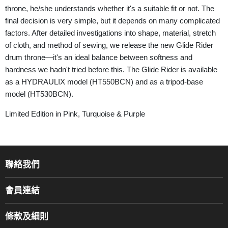
throne, he/she understands whether it's a suitable fit or not. The
final decision is very simple, but it depends on many complicated
factors. After detailed investigations into shape, material, stretch
of cloth, and method of sewing, we release the new Glide Rider
drum throne—it's an ideal balance between softness and
hardness we hadn't tried before this. The Glide Rider is available
as a HYDRAULIX model (HT550BCN) and as a tripod-base
model (HT530BCN).
Limited Edition in Pink, Turquoise & Purple
聯絡我們
關於我們
會員連結
產品品牌
Music For Life
服務部
條款及細則
香港鋼琴/電子琴導師協會