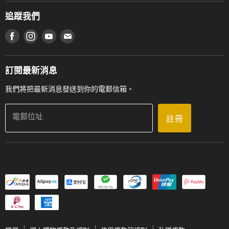
通利工程
網上購物條款及細則
香港管弦樂導師協會
追蹤我們
登記保養
使用條款及細則
產品序號查詢
在 Facebook 上找到我們
在 Instagram 上找到我們
在 Youtube 上找到我們
在 電子郵件 上找到我們
私隱條款
工作機會
送貨條款及細則
門市地址
門市購買產品及服務
訂閱最新消息
聯絡我們
我們將把最新消息發送到你的電郵信箱。
電郵位址
註冊