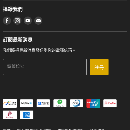
通利工程
網上購物條款及細則
香港管弦樂導師協會
追蹤我們
登記保養
使用條款及細則
產品序號查詢
在 Facebook 上找到我們
在 Instagram 上找到我們
在 Youtube 上找到我們
在 電子郵件 上找到我們
私隱條款
工作機會
送貨條款及細則
門市地址
門市購買產品及服務
訂閱最新消息
聯絡我們
我們將把最新消息發送到你的電郵信箱。
電郵位址
註冊