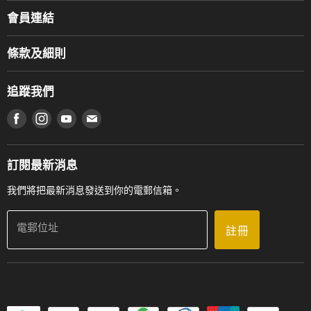
關於我們
會員連結
產品品牌
Music For Life
服務部
條款及細則
香港鋼琴/電子琴導師協會
通利工程
網上購物條款及細則
香港管弦樂導師協會
追蹤我們
登記保養
使用條款及細則
產品序號查詢
在 Facebook 上找到我們
在 Instagram 上找到我們
在 Youtube 上找到我們
在 電子郵件 上找到我們
私隱條款
工作機會
送貨條款及細則
門市地址
門市購買產品及服務
訂閱最新消息
聯絡我們
我們將把最新消息發送到你的電郵信箱。
電郵位址
註冊