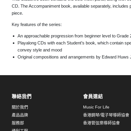
CD. The Accompaniment book, available separately, includes 
piece.
Key features of the series:
An approachable progression from beginner level to Grade 
Playalong CDs with each Student’s book, which contain spe
convey style and mood
Original compositions and arrangements by Edward Huws
聯絡我們
會員連結
關於我們
Music For Life
產品品牌
香港鋼琴/電子琴導師協會
服務部
香港管弦樂導師協會
通利工程