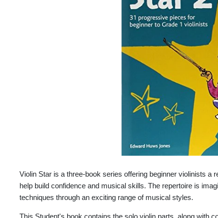
Violin Star is a three-book series offering beginner violinists a 
help build confidence and musical skills. The repertoire is imagi
techniques through an exciting range of musical styles.
This Student's book contains the solo violin parts, along with col