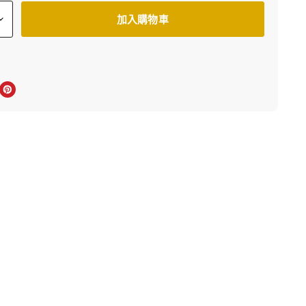
加入購物車
上分享
r轉推
inkedIn 上分享
在 Pinterest 儲存Pin