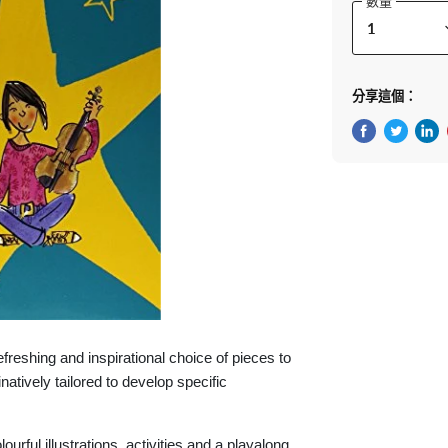
數量
分享這個：
在Facebook
在Twitte
在 L
refreshing and inspirational choice of pieces to
natively tailored to develop specific
ourful illustrations, activities and a playalong