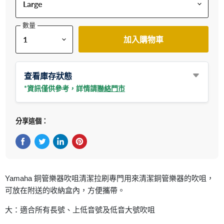
數量
加入購物車
查看庫存狀態
*資訊僅供參考，詳情請
聯絡門市
分享這個：
在Facebook上分享
在Twitter轉推
在 LinkedIn 上分享
在 Pinterest 儲存Pin
Yamaha 銅管樂器吹咀清潔拉刷專門用來清潔銅管樂器的吹咀，
可放在附送的收納盒內，方便攜帶。
大：適合所有長號、上低音號及低音大號吹咀