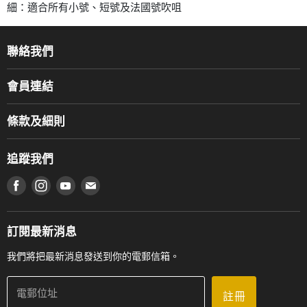
細：適合所有小號、短號及法國號吹咀
聯絡我們
關於我們
會員連結
產品品牌
Music For Life
服務部
條款及細則
香港鋼琴/電子琴導師協會
通利工程
網上購物條款及細則
香港管弦樂導師協會
追蹤我們
登記保養
使用條款及細則
產品序號查詢
在 Facebook 上找到我們
在 Instagram 上找到我們
在 Youtube 上找到我們
在 電子郵件 上找到我們
私隱條款
工作機會
送貨條款及細則
門市地址
門市購買產品及服務
訂閱最新消息
聯絡我們
我們將把最新消息發送到你的電郵信箱。
電郵位址
註冊