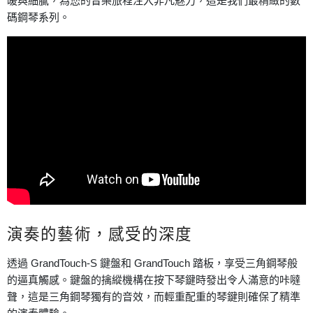
暖與細膩，為您的音樂旅程注入非凡魅力，這是我們最精緻的數
碼鋼琴系列。
演奏的藝術，感受的深度
透過 GrandTouch-S 鍵盤和 GrandTouch 踏板，享受三角鋼琴般
的逼真觸感。鍵盤的擒縱機構在按下琴鍵時發出令人滿意的咔噠
聲，這是三角鋼琴獨有的音效，而輕重配重的琴鍵則確保了精準