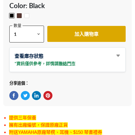
Color:
Black
數量
加入購物車
查看庫存狀態
*資訊僅供參考，詳情請
聯絡門市
分享這個：
在Facebook上分享
在Twitter轉推
在 LinkedIn 上分享
在 Pinterest 儲存Pin
提供三年保養
擁有出廠編號，保證原廠正貨
附送YAMAHA原廠琴櫈、耳機、$150 琴書禮券