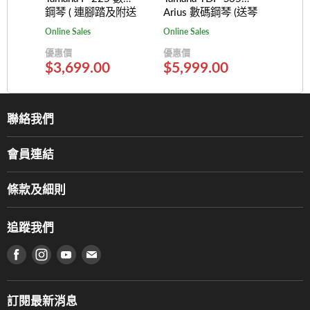
鋼琴 ( 連腳踏及附送
Arius 數碼鋼琴 (送琴
耳機, AC變壓器)
櫈及耳機)
Online Sales
Online Sales
優惠價
優惠價
$3,699.00
$5,999.00
聯絡我們
關於我們
會員連結
產品品牌
Music For Life
服務部
條款及細則
香港鋼琴/電子琴導師協會
通利工程
網上購物條款及細則
香港管弦樂導師協會
追蹤我們
登記保養
使用條款及細則
產品序號查詢
在 Facebook 上找到我們
在 Instagram 上找到我們
在 Youtube 上找到我們
在 電子郵件 上找到我們
私隱條款
工作機會
送貨條款及細則
門市地址
門市購買產品及服務
訂閱最新消息