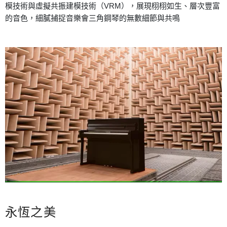
模技術與虛擬共振建模技術（VRM），展現栩栩如生、層次豐富
的音色，細膩捕捉音樂會三角鋼琴的無數細節與共鳴
永恆之美