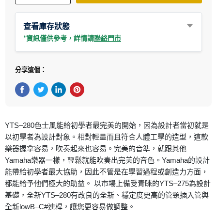
查看庫存狀態
*資訊僅供參考，詳情請
聯絡門市
分享這個：
在Facebook上分享
在Twitter轉推
在 LinkedIn 上分享
在 Pinterest 儲存Pin
YTS–280色士風能給初學者最完美的開始，因為設計者當初就是
以初學者為設計對象。相對輕量而且符合人體工學的造型，這款
樂器握拿容易，吹奏起來也容易。完美的音準，就跟其他
Yamaha樂器一樣，輕鬆就能吹奏出完美的音色。Yamaha的設計
能帶給初學者最大協助，因此不管是在學習過程或創造力方面，
都能給予他們極大的助益。 以市場上備受青睞的YTS–275為設計
基礎，全新YTS–280有改良的全新、穩定度更高的管頸插入管與
全新lowB–C#連桿，讓您更容易做調整。