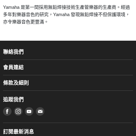
Yamaha 是第一間採用無鉛焊接技術生產管樂器的生產商。經過
多年對樂器音色的研究，Yamaha 發現無鉛焊接不但保護環境，
亦令樂器音色更豐滿。
聯絡我們
關於我們
會員連結
產品品牌
Music For Life
服務部
條款及細則
香港鋼琴/電子琴導師協會
通利工程
網上購物條款及細則
香港管弦樂導師協會
追蹤我們
登記保養
使用條款及細則
產品序號查詢
在 Facebook 上找到我們
在 Instagram 上找到我們
在 Youtube 上找到我們
在 電子郵件 上找到我們
私隱條款
工作機會
送貨條款及細則
門市地址
門市購買產品及服務
訂閱最新消息
聯絡我們