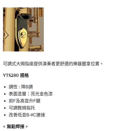
可調式大姆指座提供演奏者更舒適的樂器握拿位置。
YTS280 規格
調性 : 降B調
表面塗層：亮光金色漆
前F及高音升F鍵
可調教姆指托
改善低音B-#C連接
< 無鉛焊接 >