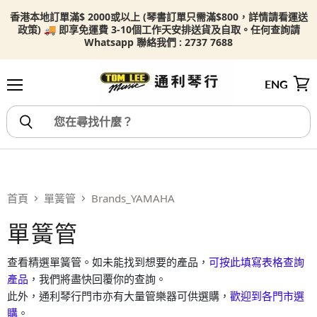
香港本地訂單滿$ 2000或以上 (琴書訂單只需滿$800，詳情請看
運送
政策) 🚚 即享免運費 3-10個工作天安排送貨及自取。任何查詢請
Whatsapp 聯絡我們 : 2737 7688
ENG
選單
檢視
首頁
單簧管
Brands_YAMAHA
單簧管
查看精選單簧管。如未能找到想要的產品，
可按此填寫表格查詢
產品
，我們將盡快回覆你的查詢。
此外，通利琴行門市亦有大量管樂器可供選購，
歡迎到各門市選
購
。