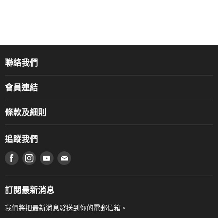
聯絡我們
關於我們
會員連結
產品品牌
Music For Life
服務部
條款及細則
香港鋼琴/電子琴導師協會
通利工程
網上購物條款及細則
香港管弦樂導師協會
追蹤我們
登記保養
使用條款及細則
產品序號查詢
在 Facebook 上找到我們
在 Instagram 上找到我們
在 Youtube 上找到我們
在 電子郵件 上找到我們
私隱條款
工作機會
送貨條款及細則
門市地址
門市購買產品及服務
訂閱最新消息
聯絡我們
我們將把最新消息發送到你的電郵信箱。