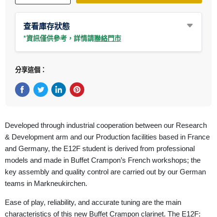
查看庫存狀態
*資訊僅供參考，詳情請
聯絡門市
分享這個：
在Facebook上分享
在Twitter轉推
在 LinkedIn 上分享
在 Pinterest 儲存Pin
Developed through industrial cooperation between our Research
& Development arm and our Production facilities based in France
and Germany, the E12F student is derived from professional
models and made in Buffet Crampon’s French workshops; the
key assembly and quality control are carried out by our German
teams in Markneukirchen.
Ease of play, reliability, and accurate tuning are the main
characteristics of this new Buffet Crampon clarinet. The E12F: