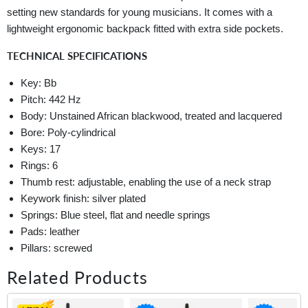
setting new standards for young musicians. It comes with a
lightweight ergonomic backpack fitted with extra side pockets.
TECHNICAL SPECIFICATIONS
Key: Bb
Pitch: 442 Hz
Body:
Unstained African blackwood, treated and lacquered
Bore:
Poly-cylindrical
Keys: 17
Rings: 6
Thumb rest: adjustable, enabling the use of a neck strap
Keywork finish: silver plated
Springs:
Blue steel, flat and needle springs
Pads: leather
Pillars: screwed
Related Products