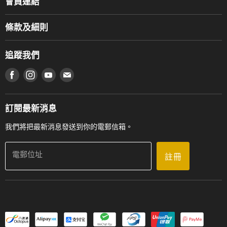
會員連結
產品品牌
Music For Life
服務部
條款及細則
香港鋼琴/電子琴導師協會
通利工程
網上購物條款及細則
香港管弦樂導師協會
追蹤我們
登記保養
使用條款及細則
產品序號查詢
在 Facebook 上找到我們
在 Instagram 上找到我們
在 Youtube 上找到我們
在 電子郵件 上找到我們
私隱條款
工作機會
送貨條款及細則
門市地址
門市購買產品及服務
訂閱最新消息
聯絡我們
我們將把最新消息發送到你的電郵信箱。
電郵位址
註冊