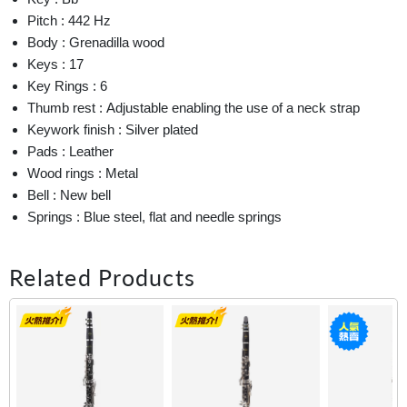
Pitch :
442 Hz
Body :
Grenadilla wood
Keys :
17
Key Rings :
6
Thumb rest :
Adjustable enabling the use of a neck strap
Keywork finish :
Silver plated
Pads :
Leather
Wood rings :
Metal
Bell :
New bell
Springs :
Blue steel, flat and needle springs
Related Products