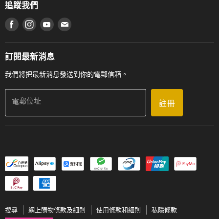
香港管弦樂導師協會
追蹤我們
登記保養
使用條款及細則
產品序號查詢
在 Facebook 上找到我們
在 Instagram 上找到我們
在 Youtube 上找到我們
在 電子郵件 上找到我們
私隱條款
工作機會
送貨條款及細則
門市地址
門市購買產品及服務
訂閱最新消息
聯絡我們
我們將把最新消息發送到你的電郵信箱。
電郵位址
註冊
搜尋
網上購物條款及細則
使用條款和細則
私隱條款