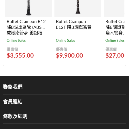
Buffet Crampon B12
Buffet Crampon
Buffet Cra
降B調單簧管 (ABS合
E12F 降B調單簧管
降B調單簧管
成樹脂管身 鍍銀按
烏木管身, 
鍵)
17 Keys)
Online Sales
Online Sales
Online Sales
優惠價
優惠價
優惠價
$3,555.00
$9,900.00
$27,000
聯絡我們
關於我們
會員連結
產品品牌
Music For Life
服務部
條款及細則
香港鋼琴/電子琴導師協會
通利工程
網上購物條款及細則