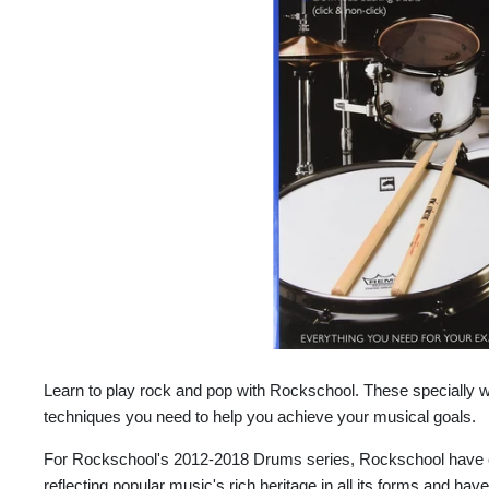
Learn to play rock and pop with Rockschool. These specially w
techniques you need to help you achieve your musical goals.
For Rockschool's 2012-2018 Drums series, Rockschool have 
reflecting popular music's rich heritage in all its forms and have