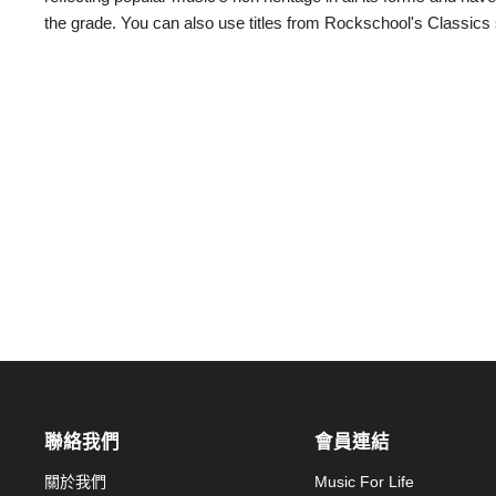
the grade. You can also use titles from Rockschool's Classics s
聯絡我們
會員連結
關於我們
Music For Life