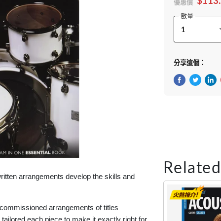
$113
優惠價
數量
分享這個：
在Facebook
在Twitte
在 L
Related
ritten arrangements develop the skills and
commissioned arrangements of titles
 tailored each piece to make it exactly right for