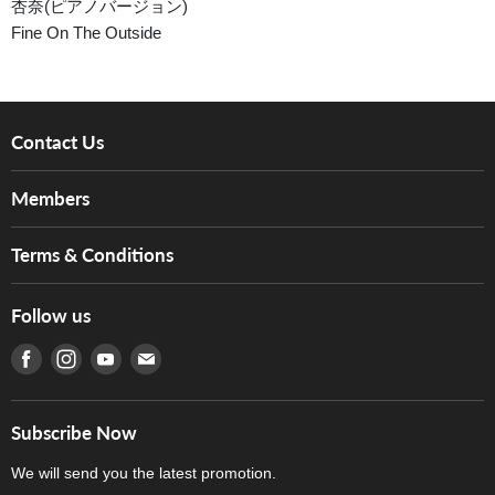
杏奈(ピアノバージョン)
Fine On The Outside
Contact Us
About Us
Members
Brands
Music For Life
Services
Terms & Conditions
Hong Kong Piano/Electone Teachers' Circle
Tom Lee Engineering
Online Purchase Terms and Conditions
Hong Kong Orchestral Teachers' Circle
Follow us
Warranty
Terms of Use
產品序號查詢
Find us on Facebook
Find us on Instagram
Find us on Youtube
Find us on E-mail
Privacy Policy
Careers
Delivery Terms and Conditions
Store Locations
門市購買產品及服務
Subscribe Now
Contact Us
We will send you the latest promotion.