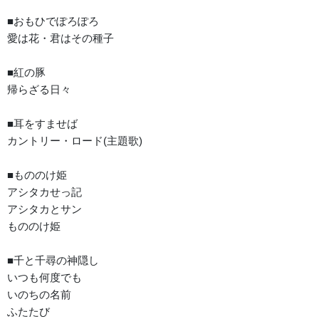
■おもひでぽろぽろ
愛は花・君はその種子
■紅の豚
帰らざる日々
■耳をすませば
カントリー・ロード(主題歌)
■もののけ姫
アシタカせっ記
アシタカとサン
もののけ姫
■千と千尋の神隠し
いつも何度でも
いのちの名前
ふたたび