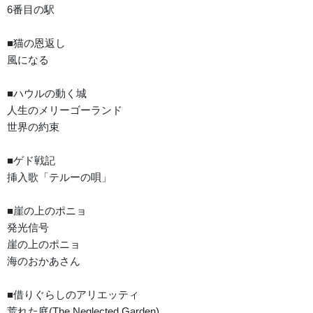
6番目の駅
■猫の恩返し
風になる
■ハウルの動く城
人生のメリーゴーランド
世界の約束
■ゲド戦記
挿入歌「テルーの唄」
■崖の上のポニョ
発光信号
崖の上のポニョ
海のおかあさん
■借りぐらしのアリエッティ
荒れた庭(The Neglected Garden)