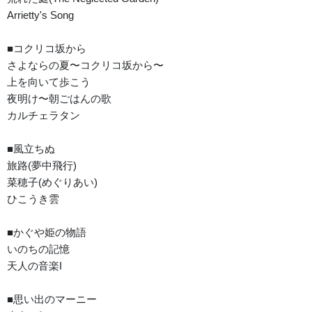
Arrietty's Song
■コクリコ坂から
さよならの夏〜コクリコ坂から〜
上を向いて歩こう
夜明け〜朝ごはんの歌
カルチェラタン
■風立ちぬ
旅路(夢中飛行)
菜穂子(めぐりあい)
ひこうき雲
■かぐや姫の物語
いのちの記憶
天人の音楽I
■思い出のマーニー