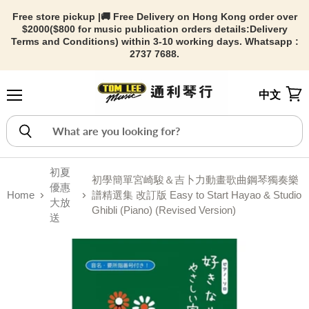
Free store pickup |🚚 Free Delivery on Hong Kong order over
$2000($800 for music publication orders details:
Delivery
Terms and Conditions) within 3-10 working days. Whatsapp :
2737 7688.
中文
Menu
View
初夏
初學簡單宮崎駿＆吉卜力動畫歌曲鋼琴獨奏樂
優惠
Home
譜精選集 改訂版 Easy to Start Hayao & Studio
大放
Ghibli (Piano) (Revised Version)
送