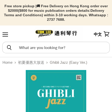
Free store pickup |🚚 Free Delivery on Hong Kong order over
$2000($800 for music publication orders details:
Delivery
Terms and Conditions) within 3-10 working days. Whatsapp :
2737 7688.
中文
Menu
View
Home
初夏優惠大放送
Ghibli Jazz (Easy Ver.)