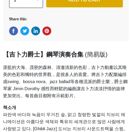
Share this:
Share on Facebook
Tweet on Twitter
Share on LinkedIn
Pin on Pinterest
【吉卜力爵士】鋼琴演奏合集
(簡易版)
湛藍的大海、茂密的森林、清澈清新的色彩
，
吉卜力動畫以其唯
美的色彩和獨特的世界觀，是很多人的喜愛。將吉卜力配樂編排
成swing、bossa nova、jazz ballad等各種流派的爵士樂，爵士鋼
琴家 Jimin Dorothy 感性而輕鬆的
編曲讓吉卜力淡淡抒情的旋律
更加突出。
每首曲目都附有示範影片。
책소개
파란색 바다와 녹음이 우거진 숲, 맑고 청량한 빛깔의 지브리 애
니메이션은 아름다운 색채와 특유의 세계관으로 많은 사람에게
사랑받고 있다. [Ghibli Jazz] 도서는 지브리 사운드트랙을 스윙,