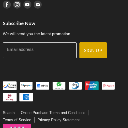
產品序號查詢
Find us on Facebook
Find us on Instagram
Find us on Youtube
Find us on E-mail
Privacy Policy
Careers
Delivery Terms and Conditions
Store Locations
門市購買產品及服務
Subscribe Now
Contact Us
We will send you the latest promotion.
Email address
SIGN UP
Search
Online Purchase Terms and Conditions
Terms of Service
Privacy Policy Statement