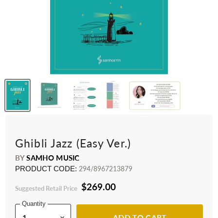
Ghibli Jazz (Easy Ver.)
BY
SAMHO MUSIC
PRODUCT CODE:
294/8967213879
$269.00
Suggested Retail Price
Quantity
ADD TO CART