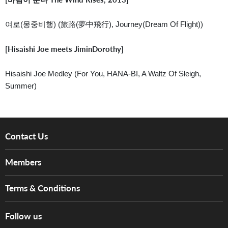
여로(몽중비행) (旅路(夢中飛行), Journey(Dream Of Flight))
[Hisaishi Joe meets JiminDorothy]
Hisaishi Joe Medley (For You, HANA-BI, A Waltz Of Sleigh,
Summer)
Contact Us
About Us
Members
Brands
Music For Life
Services
Terms & Conditions
Hong Kong Piano/Electone Teachers' Circle
Tom Lee Engineering
Online Purchase Terms and Conditions
Hong Kong Orchestral Teachers' Circle
Follow us
Warranty
Terms of Use