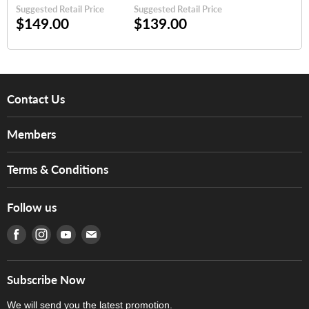
Suggested Retail Price
Suggested Retail Price
級)
(初級)
$149.00
$139.00
Contact Us
About Us
Members
Brands
Music For Life
Services
Terms & Conditions
Hong Kong Piano/Electone Teachers' Circle
Tom Lee Engineering
Online Purchase Terms and Conditions
Hong Kong Orchestral Teachers' Circle
Follow us
Warranty
Terms of Use
產品序號查詢
Find us on Facebook
Find us on Instagram
Find us on Youtube
Find us on E-mail
Privacy Policy
Careers
Delivery Terms and Conditions
Store Locations
門市購買產品及服務
Subscribe Now
Contact Us
We will send you the latest promotion.