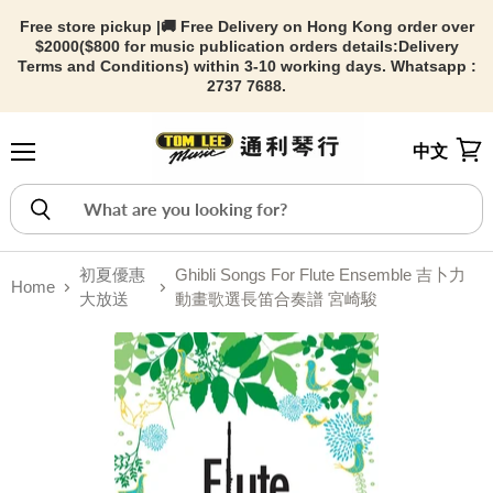
Free store pickup |🚚 Free Delivery on Hong Kong order over
$2000($800 for music publication orders details:
Delivery
Terms and Conditions) within 3-10 working days. Whatsapp :
2737 7688.
中文
Menu
View
初夏優惠
Ghibli Songs For Flute Ensemble 吉卜力
Home
大放送
動畫歌選長笛合奏譜 宮崎駿