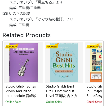
スタジオジブリ『風立ちぬ』より
編成: 三重奏/二重奏
[23] いのちの記憶
スタジオジブリ『かぐや姫の物語』より
編成: 二重奏
Related Products
Studio Ghibli Songs
Studio Ghibli Best
Studio Ghibl
Violin And Piano
Hit 10 Intermediate
in C major (
Intermediate 宮崎駿
Level 宮崎駿 吉卜力
Solo/Easy L
吉卜力動畫歌選小提
動畫最佳流行金曲選
崎駿 吉卜力
Online Sales
Online Sales
Check Store Ava
琴附鋼琴伴奏譜(中
鋼琴獨奏譜(中級)
調歌選鋼琴