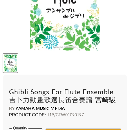
Ghibli Songs For Flute Ensemble
吉卜力動畫歌選長笛合奏譜 宮崎駿
BY
YAMAHA MUSIC MEDIA
PRODUCT CODE:
119/GTW01090197
Quantity